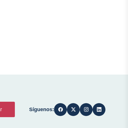
Síguenos:
r